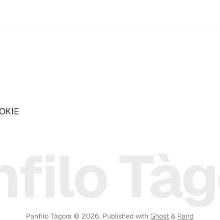
OOKIE
filo Tà
Panfilo Tàgora © 2026.
Published with
Ghost
&
Rand