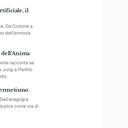
ificiale, il
ce. Da Crotone a
oro dell'armonia
à dell’Anima
anima racconta se
a Jung a Panfilo
nto.
d ermetismo
 Dall'anagogia
mbolica come via di