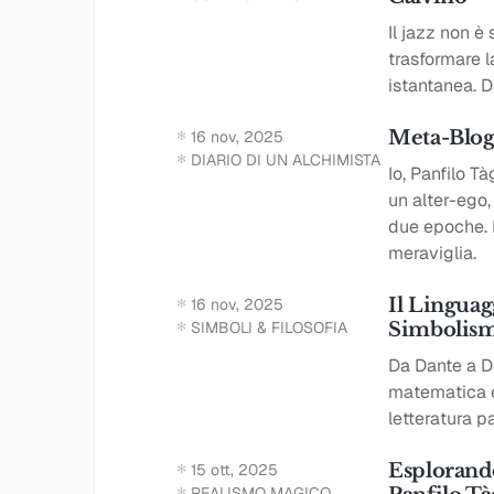
Il jazz non è
trasformare la
istantanea. D
Meta-Blog 
16 nov, 2025
DIARIO DI UN ALCHIMISTA
Io, Panfilo T
un alter-ego,
due epoche. N
meraviglia.
Il Linguag
16 nov, 2025
SIMBOLI & FILOSOFIA
Simbolism
Da Dante a D
matematica e 
letteratura pa
Esplorand
15 ott, 2025
REALISMO MAGICO