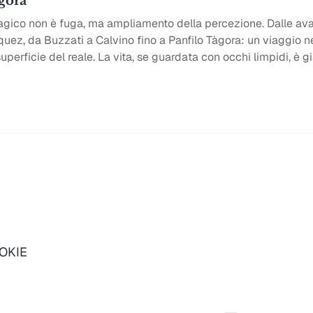
àgora
magico non è fuga, ma ampliamento della percezione. Dalle a
uez, da Buzzati a Calvino fino a Panfilo Tàgora: un viaggio n
superficie del reale. La vita, se guardata con occhi limpidi, è g
OOKIE