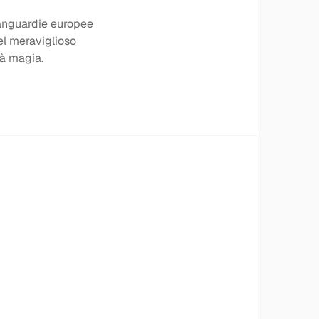
vanguardie europee
el meraviglioso
ià magia.