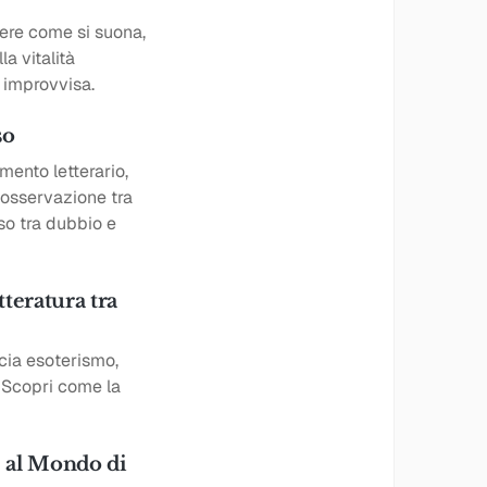
vere come si suona,
la vitalità
 improvvisa.
so
mento letterario,
i osservazione tra
so tra dubbio e
teratura tra
cia esoterismo,
. Scopri come la
 al Mondo di