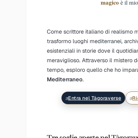
magico
è il mio
Come scrittore italiano di realismo 
trasformo luoghi mediterranei, archivi
esistenziali in storie dove il quotidi
meraviglioso. Attraverso il mistero d
tempo, esploro quello che ho impa
Mediterraneo
.
Entra nel Tàgoraverse
Ri
→
→
Tre soglie aperte nel Tàgorav