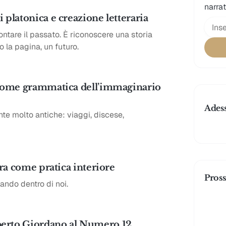
narrat
 platonica e creazione letteraria
ontare il passato. È riconoscere una storia
 la pagina, un futuro.
o come grammatica dell’immaginario
Ades
e molto antiche: viaggi, discese,
ura come pratica interiore
Pross
lando dentro di noi.
berto Giordano al Numero 12