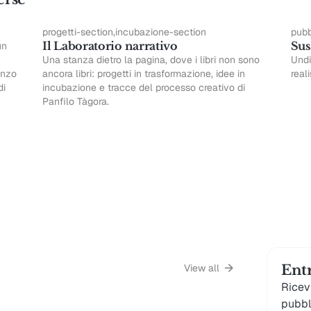
progetti-section,incubazione-section
pubb
Il Laboratorio narrativo
Sus
un
Una stanza dietro la pagina, dove i libri non sono
Undi
anzo
ancora libri: progetti in trasformazione, idee in
real
di
incubazione e tracce del processo creativo di
Panfilo Tàgora.
Riflessioni
→
se
→
View all
Entr
Ricev
pubbl