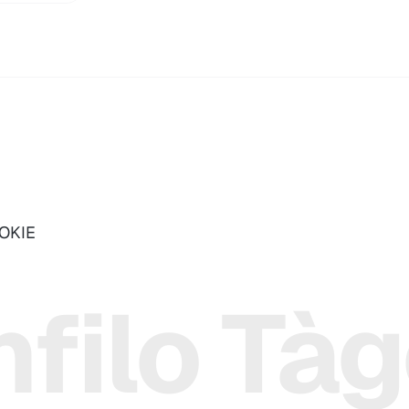
OOKIE
filo Tà