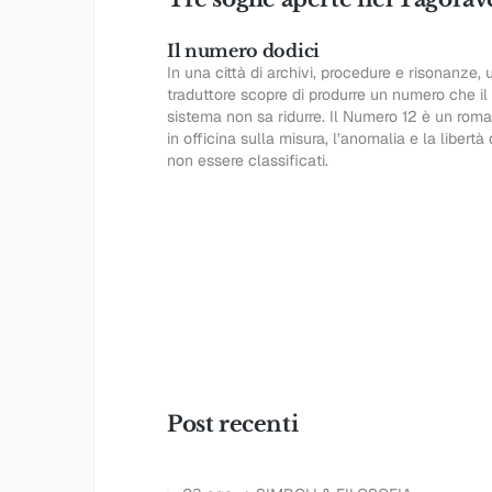
Il numero dodici
In una città di archivi, procedure e risonanze, 
traduttore scopre di produrre un numero che il
sistema non sa ridurre. Il Numero 12 è un rom
in officina sulla misura, l’anomalia e la libertà 
non essere classificati.
Tàgoraver
Panfilo Tàgora - Il Cartografo dell’Invisibile
→
Post recenti