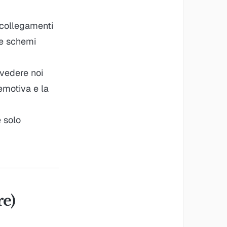
 collegamenti
re schemi
 vedere noi
 emotiva e la
e solo
re)