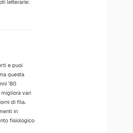
i letterarie:
rti e puoi
ama questa
anni ’80
 migliora vari
rni di fila.
menti in
nto fisiologico