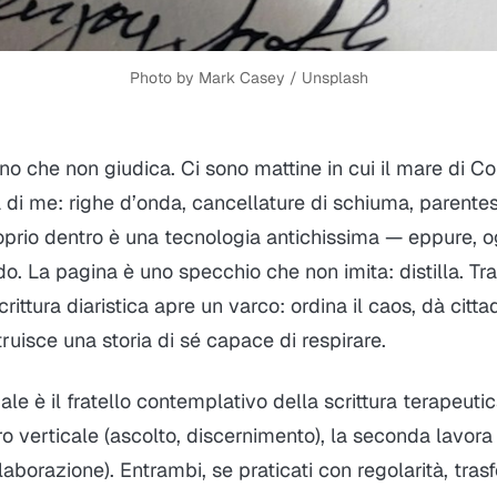
Photo by 
Mark Casey
 / 
Unsplash
o che non giudica. Ci sono mattine in cui il mare di C
 di me: righe d’onda, cancellature di schiuma, parentesi
oprio dentro è una tecnologia antichissima — eppure, og
do. La pagina è uno specchio che non imita: distilla. Tr
 scrittura diaristica apre un varco: ordina il caos, dà citt
ruisce una storia di sé capace di respirare.
uale
è il fratello contemplativo della
scrittura terapeuti
o verticale (ascolto, discernimento), la seconda lavora 
elaborazione). Entrambi, se praticati con regolarità, tra