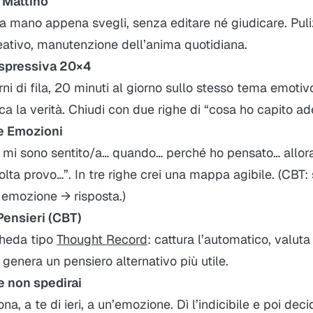
 Mattino
a mano appena svegli, senza editare né giudicare. Puli
eativo, manutenzione dell’anima quotidiana.
espressiva 20×4
rni di fila, 20 minuti al giorno sullo stesso tema emoti
erca la verità. Chiudi con due righe di “cosa ho capito ad
le Emozioni
i mi sono sentito/a… quando… perché ho pensato… allora
lta provo…”. In tre righe crei una mappa agibile. (CBT:
 emozione → risposta.)
Pensieri (CBT)
heda tipo
Thought Record
: cattura l’automatico, valut
 genera un pensiero alternativo più utile.
e non spedirai
na, a te di ieri, a un’emozione. Dì l’indicibile e poi dec