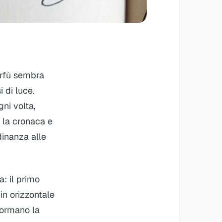
orfù sembra
 di luce.
ni volta,
a la cronaca e
adinanza alle
ca
: il primo
in orizzontale
sformano la