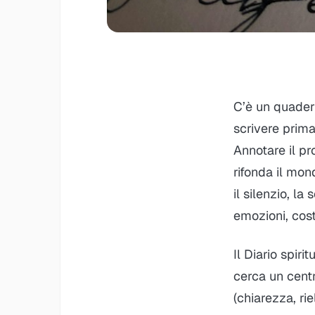
C’è un quadern
scrivere prima
Annotare il pr
rifonda il mon
il silenzio, la
emozioni, cost
Il
Diario spirit
cerca un centr
(chiarezza, ri