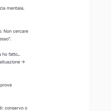
zia mentale,
vo. Non cercare
esso”.
 ho fatto…
 situazione →
a prove
idi: conservo o