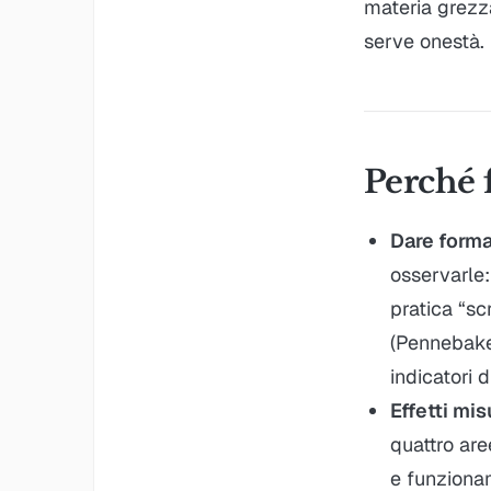
materia grezza
serve onestà. 
Perché 
Dare forma
osservarle:
pratica “sc
(Pennebaker
indicatori d
Effetti mis
quattro are
e funziona