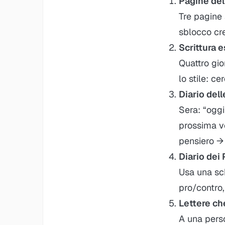
Pagine del
Tre pagine 
sblocco cr
Scrittura 
Quattro gio
lo stile: c
Diario del
Sera: “ogg
prossima vo
pensiero →
Diario dei 
Usa una sc
pro/contro,
Lettere ch
A una perso