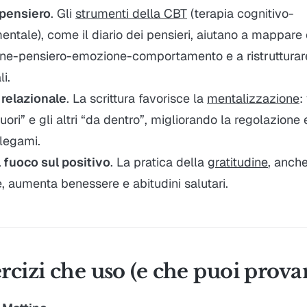
 pensiero
. Gli
strumenti della CBT
(terapia cognitivo-
ntale), come il
diario dei pensieri
, aiutano a mappare
ione-pensiero-emozione-comportamento e a ristruttura
i.
 relazionale
. La scrittura favorisce la
mentalizzazione
:
fuori” e gli altri “da dentro”, migliorando la regolazione
 legami.
l fuoco sul positivo
. La pratica della
gratitudine
, anch
, aumenta benessere e abitudini salutari.
rcizi che uso (e che puoi prova