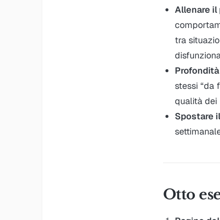
Allenare il
comportame
tra situaz
disfunzional
Profondità
stessi “da 
qualità dei
Spostare i
settimanale
Otto ese