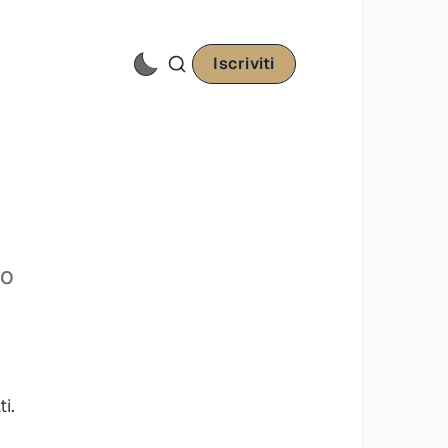
Iscriviti
co
i.