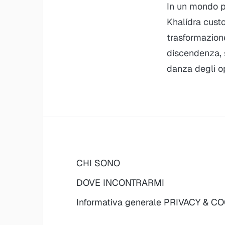
In un mondo po
Khalídra custo
trasformazione.
discendenza, s
danza degli op
CHI SONO
DOVE INCONTRARMI
Informativa generale PRIVACY & C