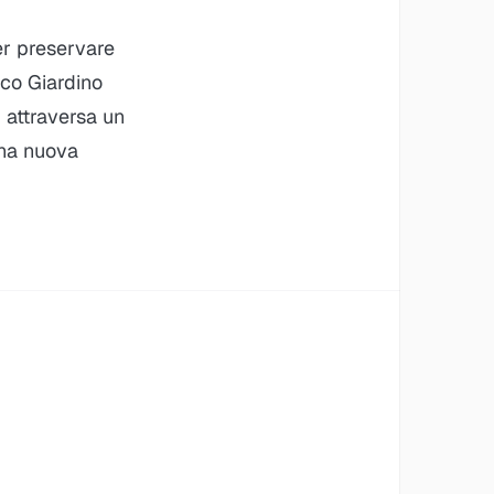
er preservare
tico Giardino
 attraversa un
una nuova