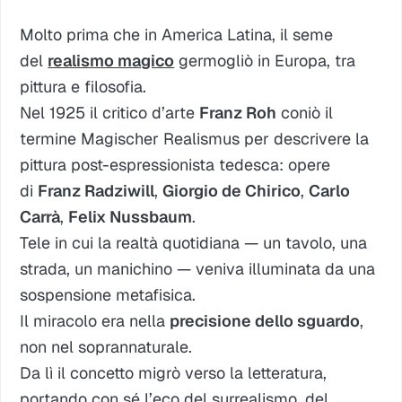
Molto prima che in America Latina, il seme
del
realismo magico
germogliò in Europa, tra
pittura e filosofia.
Nel 1925 il critico d’arte
Franz Roh
coniò il
termine
Magischer Realismus
per descrivere la
pittura post-espressionista tedesca: opere
di
Franz Radziwill
,
Giorgio de Chirico
,
Carlo
Carrà
,
Felix Nussbaum
.
Tele in cui la realtà quotidiana — un tavolo, una
strada, un manichino — veniva illuminata da una
sospensione metafisica.
Il miracolo era nella
precisione dello sguardo
,
non nel soprannaturale.
Da lì il concetto migrò verso la letteratura,
portando con sé l’eco del surrealismo, del